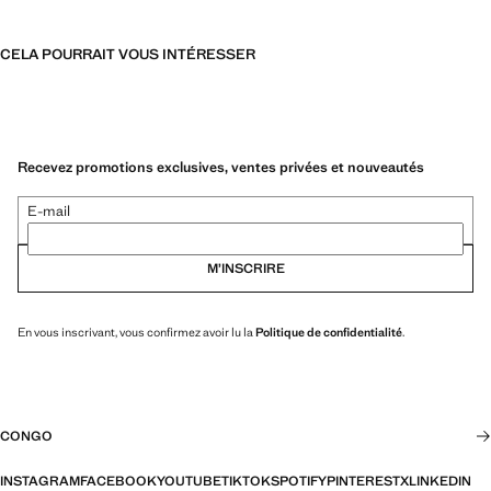
CELA POURRAIT VOUS INTÉRESSER
Recevez promotions exclusives, ventes privées et nouveautés
E-mail
M’INSCRIRE
En vous inscrivant, vous confirmez avoir lu la
Politique de confidentialité
.
CONGO
INSTAGRAM
FACEBOOK
YOUTUBE
TIKTOK
SPOTIFY
PINTEREST
X
LINKEDIN