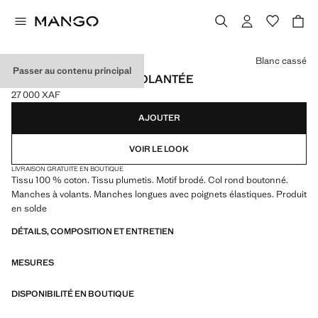
Choisissez une couleur
Blanc cassé
Passer au contenu principal
BLOUSE À PLUMETIS VOLANTÉE
27 000 XAF
Prix actuel [27 000 XAF ]
AJOUTER
VOIR LE LOOK
LIVRAISON GRATUITE EN BOUTIQUE
Tissu 100 % coton. Tissu plumetis. Motif brodé. Col rond boutonné.
Manches à volants. Manches longues avec poignets élastiques. Produit
en solde
DÉTAILS, COMPOSITION ET ENTRETIEN
MESURES
DISPONIBILITÉ EN BOUTIQUE