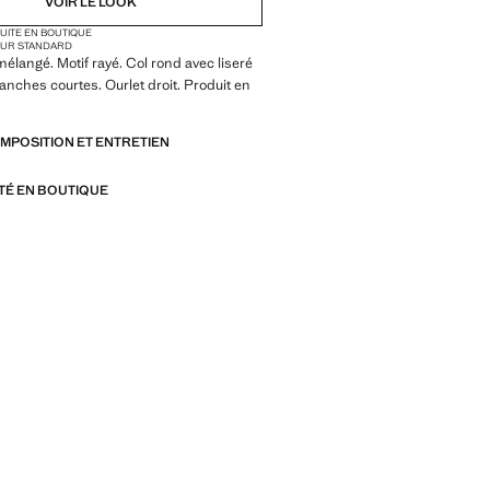
VOIR LE LOOK
TUITE EN BOUTIQUE
UR STANDARD
mélangé. Motif rayé. Col rond avec liseré
anches courtes. Ourlet droit. Produit en
OMPOSITION ET ENTRETIEN
ITÉ EN BOUTIQUE