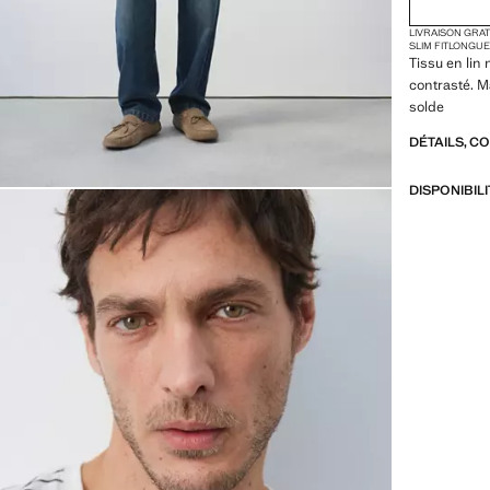
LIVRAISON GRA
SLIM FIT
LONGUE
Tissu en lin 
contrasté. M
solde
DÉTAILS, C
DISPONIBIL