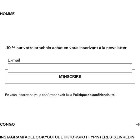
HOMME
-10 % sur votre prochain achat en vous inscrivant à la newsletter
E-mail
M’INSCRIRE
En vous inscrivant, vous confirmez avoir lu la
Politique de confidentialité
.
CONGO
INSTAGRAM
FACEBOOK
YOUTUBE
TIKTOK
SPOTIFY
PINTEREST
X
LINKEDIN