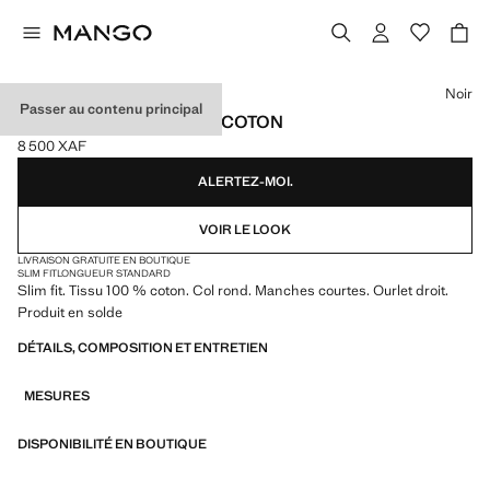
Choisissez une couleur
Noir
Passer au contenu principal
T-SHIRT SLIM-FIT 100 % COTON
8 500 XAF
Prix actuel [8 500 XAF ]
ALERTEZ-MOI.
VOIR LE LOOK
LIVRAISON GRATUITE EN BOUTIQUE
SLIM FIT
LONGUEUR STANDARD
Slim fit. Tissu 100 % coton. Col rond. Manches courtes. Ourlet droit.
Produit en solde
DÉTAILS, COMPOSITION ET ENTRETIEN
MESURES
DISPONIBILITÉ EN BOUTIQUE