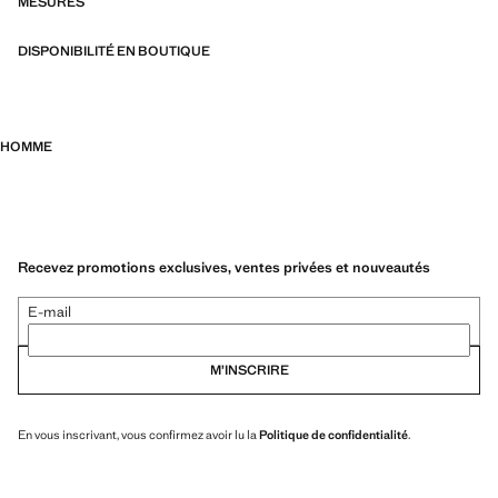
rapide, faciles à repasser, thermorégulateurs, respirants ou résistants
MESURES
à l’eau, organisés en trois catégories générales : Thermorégulation,
fonctionnalité et confort
DISPONIBILITÉ EN BOUTIQUE
HOMME
Recevez promotions exclusives, ventes privées et nouveautés
E-mail
M’INSCRIRE
En vous inscrivant, vous confirmez avoir lu la
Politique de confidentialité
.