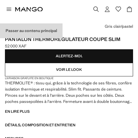
Choisissez une couleur
Gris clair/pastel
Passer au contenu principal
PERFORMANCE
PANTALON THERMORÉGULATEUR COUPE SLIM
52 000 XAF
Prix actuel [52 000 XAF ]
ALERTEZ-MOI.
VOIR LE LOOK
LIVRAISON GRATUITE EN BOUTIQUE
THERMOLITE® : tissu qui, grâce à la technologie de ses fibres, confère
isolation thermique et respirabilité. Slim fit. Passants de ceinture.
Pinces sur le devant et à l'arrière. Deux poches sur les côtés. Deux
poches passepoilées à l'arrière. Fermeture avant à double boutonnage
et fermeture éclair
EN LIRE PLUS
PERFORMANCE : une collection de vêtements confectionnés à partir
DÉTAILS, COMPOSITION ET ENTRETIEN
de fibres techniques. Cette sélection présente une vaste gamme de
caractéristiques avancées telles que des tissus bi-stretch, à séchage