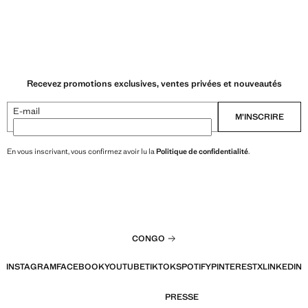
Recevez promotions exclusives, ventes privées et nouveautés
E-mail
M’INSCRIRE
En vous inscrivant, vous confirmez avoir lu la
Politique de confidentialité
.
CONGO
INSTAGRAM
FACEBOOK
YOUTUBE
TIKTOK
SPOTIFY
PINTEREST
X
LINKEDIN
PRESSE