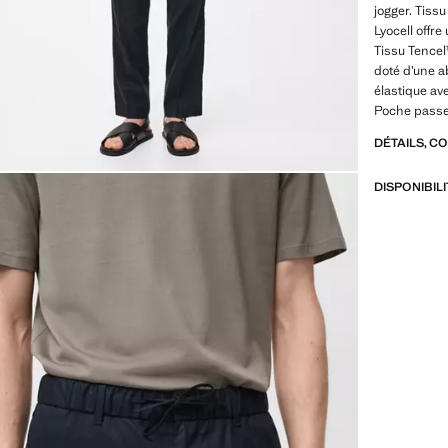
jogger. Tissu
Lyocell offre
Tissu Tencel
doté d’une ab
élastique av
Poche passep
DÉTAILS, C
DISPONIBIL