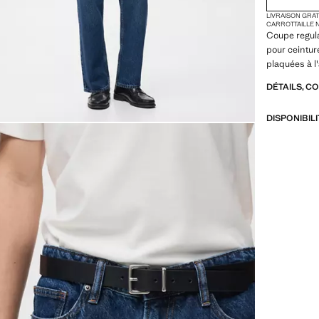
LIVRAISON GRA
CARROT
TAILLE
Coupe regula
pour ceintur
plaquées à l
DÉTAILS, C
DISPONIBIL