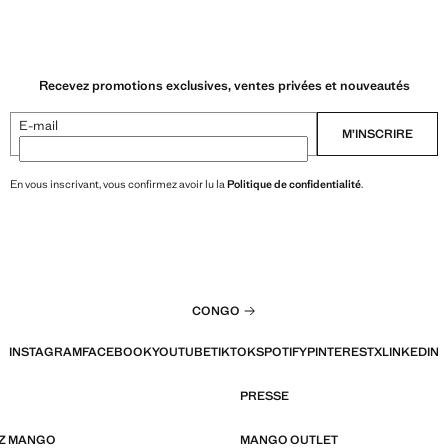
Recevez promotions exclusives, ventes privées et nouveautés
E-mail
M’INSCRIRE
En vous inscrivant, vous confirmez avoir lu la
Politique de confidentialité
.
CONGO
INSTAGRAM
FACEBOOK
YOUTUBE
TIKTOK
SPOTIFY
PINTEREST
X
LINKEDIN
PRESSE
EZ MANGO
MANGO OUTLET