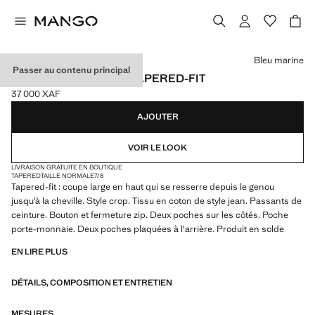
Choisissez une couleur
Bleu marine
Passer au contenu principal
JEAN BEN CROPPED TAPERED-FIT
37 000 XAF
Prix actuel [37 000 XAF ]
AJOUTER
VOIR LE LOOK
LIVRAISON GRATUITE EN BOUTIQUE
TAPERED
TAILLE NORMALE
7/8
Tapered-fit : coupe large en haut qui se resserre depuis le genou
jusqu’à la cheville. Style crop. Tissu en coton de style jean. Passants de
ceinture. Bouton et fermeture zip. Deux poches sur les côtés. Poche
porte-monnaie. Deux poches plaquées à l'arrière. Produit en solde
EN LIRE PLUS
DÉTAILS, COMPOSITION ET ENTRETIEN
MESURES