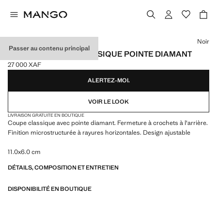
Choisissez une couleur
Noir
Passer au contenu principal
NŒUD PAPILLON CLASSIQUE POINTE DIAMANT
27 000 XAF
Prix actuel [27 000 XAF ]
ALERTEZ-MOI.
VOIR LE LOOK
LIVRAISON GRATUITE EN BOUTIQUE
Coupe classique avec pointe diamant. Fermeture à crochets à l'arrière.
Finition microstructurée à rayures horizontales. Design ajustable
11.0x6.0 cm
DÉTAILS, COMPOSITION ET ENTRETIEN
DISPONIBILITÉ EN BOUTIQUE