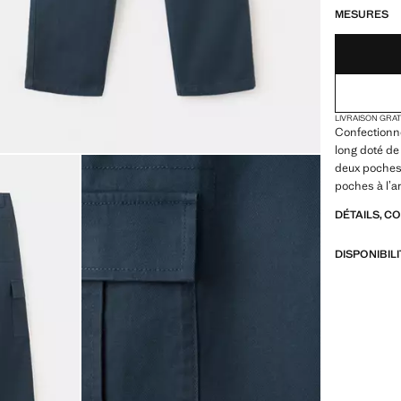
MESURES
LIVRAISON GRA
Confectionn
long doté de
deux poches 
poches à lʼa
DÉTAILS, C
DISPONIBIL