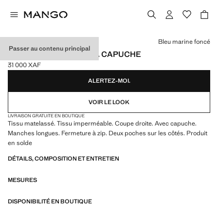
Choisissez une couleur
Bleu marine foncé
Passer au contenu principal
ANORAK MATELASSÉ À CAPUCHE
31 000 XAF
Prix actuel [31 000 XAF ]
ALERTEZ-MOI.
VOIR LE LOOK
LIVRAISON GRATUITE EN BOUTIQUE
Tissu matelassé. Tissu imperméable. Coupe droite. Avec capuche.
Manches longues. Fermeture à zip. Deux poches sur les côtés. Produit
en solde
DÉTAILS, COMPOSITION ET ENTRETIEN
MESURES
DISPONIBILITÉ EN BOUTIQUE