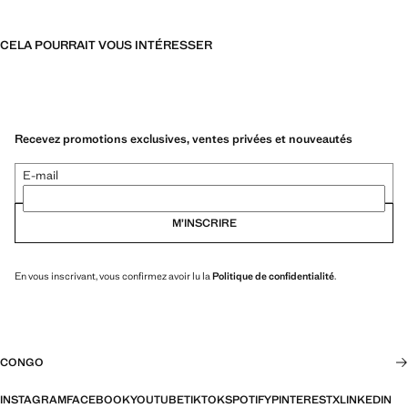
CELA POURRAIT VOUS INTÉRESSER
Recevez promotions exclusives, ventes privées et nouveautés
E-mail
M’INSCRIRE
En vous inscrivant, vous confirmez avoir lu la
Politique de confidentialité
.
CONGO
INSTAGRAM
FACEBOOK
YOUTUBE
TIKTOK
SPOTIFY
PINTEREST
X
LINKEDIN