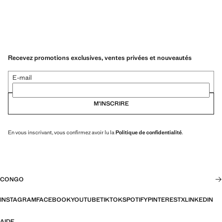
Recevez promotions exclusives, ventes privées et nouveautés
E-mail
M’INSCRIRE
En vous inscrivant, vous confirmez avoir lu la
Politique de confidentialité
.
CONGO
INSTAGRAM
FACEBOOK
YOUTUBE
TIKTOK
SPOTIFY
PINTEREST
X
LINKEDIN
AIDE