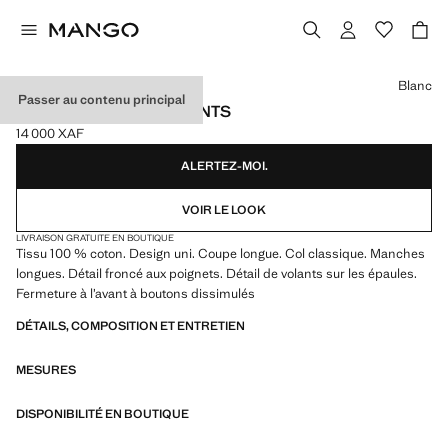
Choisissez une couleur
Blanc
Passer au contenu principal
CHEMISE DÉTAIL VOLANTS
14 000 XAF
Prix actuel [14 000 XAF ]
ALERTEZ-MOI.
VOIR LE LOOK
LIVRAISON GRATUITE EN BOUTIQUE
Tissu 100 % coton. Design uni. Coupe longue. Col classique. Manches
longues. Détail froncé aux poignets. Détail de volants sur les épaules.
Fermeture à l’avant à boutons dissimulés
DÉTAILS, COMPOSITION ET ENTRETIEN
MESURES
DISPONIBILITÉ EN BOUTIQUE