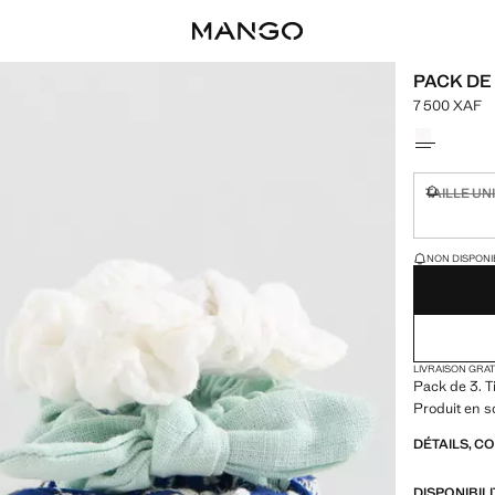
PACK DE
7 500 XAF
Prix actuel [
Choisissez u
TAILLE UN
Non dispon
DERNIÈRES UNI
NON DISPONIB
LIVRAISON GRA
Pack de 3. T
Produit en s
DÉTAILS, C
DISPONIBIL