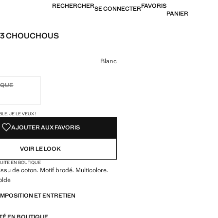
RECHERCHER
FAVORIS
SE CONNECTER
PANIER
 3 CHOUCHOUS
7 500 XAF ]
ne couleur
Blanc
IQUE
ible. Je le veux !
TÉS !
LE. JE LE VEUX !
AJOUTER AUX FAVORIS
VOIR LE LOOK
TUITE EN BOUTIQUE
issu de coton. Motif brodé. Multicolore.
olde
OMPOSITION ET ENTRETIEN
ITÉ EN BOUTIQUE