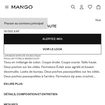
Choisissez une couleur
Noir
Passer au contenu principal
SHORT DROIT TAILLE HAUTE
18 000 XAF
Prix actuel [18 000 XAF ]
ALERTEZ-MOI.
VOIR LE LOOK
LIVRAISON GRATUITE EN BOUTIQUE
REGULAR FIT
TAILLE BASSE
COURT
Tissu en mélange de coton. Coupe droite. Coupe courte. Taille haute.
Deux poches sur les côtés. Fermeture Éclair avec agrafe et bouton
dissimulés. Looks de bureau. Deux poches passepoilées sur les côtés.
Deux poches passepoilées à l'arrière. Fermeture zip avec crochet.
Doublure intérieure
EN LIRE PLUS
DÉTAILS, COMPOSITION ET ENTRETIEN
MESURES