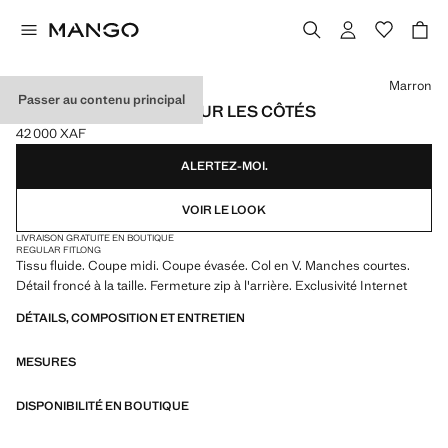
Choisissez une couleur
Marron
Passer au contenu principal
ROBE MIDI FRONCÉE SUR LES CÔTÉS
42 000 XAF
Prix actuel [42 000 XAF ]
ALERTEZ-MOI.
VOIR LE LOOK
LIVRAISON GRATUITE EN BOUTIQUE
REGULAR FIT
LONG
Tissu fluide. Coupe midi. Coupe évasée. Col en V. Manches courtes.
Détail froncé à la taille. Fermeture zip à l'arrière. Exclusivité Internet
DÉTAILS, COMPOSITION ET ENTRETIEN
MESURES
DISPONIBILITÉ EN BOUTIQUE