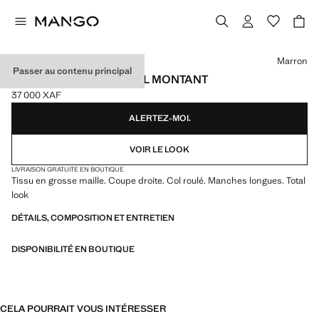
Choisissez une couleur
Marron
Passer au contenu principal
PULL-OVER MAILLE COL MONTANT
37 000 XAF
Prix actuel [37 000 XAF ]
ALERTEZ-MOI.
VOIR LE LOOK
LIVRAISON GRATUITE EN BOUTIQUE
Tissu en grosse maille. Coupe droite. Col roulé. Manches longues. Total
look
DÉTAILS, COMPOSITION ET ENTRETIEN
DISPONIBILITÉ EN BOUTIQUE
CELA POURRAIT VOUS INTÉRESSER