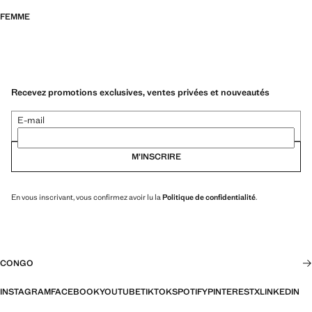
FEMME
Recevez promotions exclusives, ventes privées et nouveautés
E-mail
M’INSCRIRE
En vous inscrivant, vous confirmez avoir lu la
Politique de confidentialité
.
CONGO
INSTAGRAM
FACEBOOK
YOUTUBE
TIKTOK
SPOTIFY
PINTEREST
X
LINKEDIN