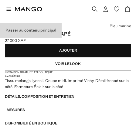
Choisissez une couleur
Bleu marine
Passer au contenu principal
JUPE VICHY DÉTAIL DRAPÉ
27 000 XAF
Prix actuel [27 000 XAF ]
AJOUTER
VOIR LE LOOK
LIVRAISON GRATUITE EN BOUTIQUE
ÉVASÉ
MIDI
Tissu mélange Lyocell. Coupe midi. Imprimé Vichy. Détail froncé sur le
côté. Fermeture Éclair sur le côté
DÉTAILS, COMPOSITION ET ENTRETIEN
MESURES
DISPONIBILITÉ EN BOUTIQUE