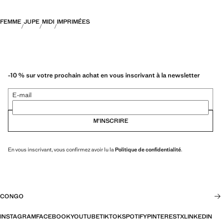
FEMME
JUPE
MIDI
IMPRIMÉES
-10 % sur votre prochain achat en vous inscrivant à la newsletter
E-mail
M’INSCRIRE
En vous inscrivant, vous confirmez avoir lu la
Politique de confidentialité
.
CONGO
INSTAGRAM
FACEBOOK
YOUTUBE
TIKTOK
SPOTIFY
PINTEREST
X
LINKEDIN