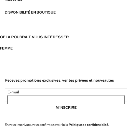
l’expression personnelle aussi bien au quotidien en milieu urbain que
lors d’occasions plus spéciales
DISPONIBILITÉ EN BOUTIQUE
CELA POURRAIT VOUS INTÉRESSER
FEMME
Recevez promotions exclusives, ventes privées et nouveautés
E-mail
M’INSCRIRE
En vous inscrivant, vous confirmez avoir lu la
Politique de confidentialité
.