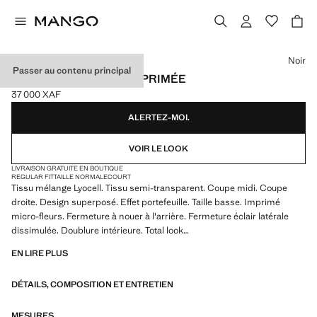
Choisissez une couleur
Noir
Passer au contenu principal
JUPE SUPERPOSÉE IMPRIMÉE
37 000 XAF
Prix actuel [37 000 XAF ]
ALERTEZ-MOI.
VOIR LE LOOK
LIVRAISON GRATUITE EN BOUTIQUE
REGULAR FIT
TAILLE NORMALE
COURT
Tissu mélange Lyocell. Tissu semi-transparent. Coupe midi. Coupe
droite. Design superposé. Effet portefeuille. Taille basse. Imprimé
micro-fleurs. Fermeture à nouer à l'arrière. Fermeture éclair latérale
dissimulée. Doublure intérieure. Total look
EN LIRE PLUS
Nous collaborons avec l’une des marques indépendantes américaines
les plus singulières pour donner vie à une collection estivale à l’énergie
DÉTAILS, COMPOSITION ET ENTRETIEN
audacieuse, où praticité et esthétique coexistent en parfait équilibre.
ECKHAUS LATTA x MANGO présente des silhouettes légères,
marquées par le layering et une approche conceptuelle, qui célèbrent
MESURES