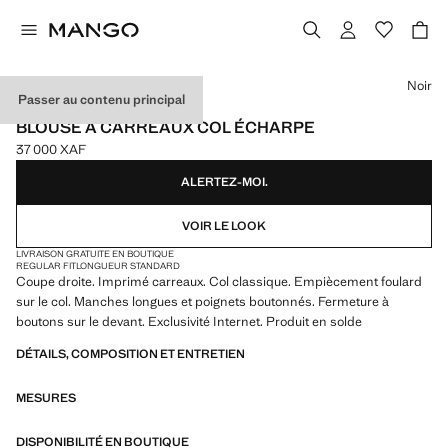
Choisissez une couleur
Noir
Passer au contenu principal
EXCLUSIVITÉ INTERNET
BLOUSE À CARREAUX COL ÉCHARPE
37 000 XAF
Prix actuel [37 000 XAF ]
ALERTEZ-MOI.
VOIR LE LOOK
LIVRAISON GRATUITE EN BOUTIQUE
REGULAR FIT
LONGUEUR STANDARD
Coupe droite. Imprimé carreaux. Col classique. Empiècement foulard
sur le col. Manches longues et poignets boutonnés. Fermeture à
boutons sur le devant. Exclusivité Internet. Produit en solde
DÉTAILS, COMPOSITION ET ENTRETIEN
MESURES
DISPONIBILITÉ EN BOUTIQUE