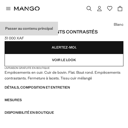
Choisissez une couleur
Blanc
Passer au contenu principal
BASKETS EMPIÈCEMENTS CONTRASTÉS
31 000 XAF
Prix actuel [31 000 XAF ]
ALERTEZ-MOI.
VOIR LE LOOK
LIVRAISON GRATUITE EN BOUTIQUE
Empiècements en cuir. Cuir de bovin. Flat. Bout rond. Empiècements
contrastants. Fermeture à lacets. Tissu cuir mélangé
DÉTAILS, COMPOSITION ET ENTRETIEN
MESURES
DISPONIBILITÉ EN BOUTIQUE