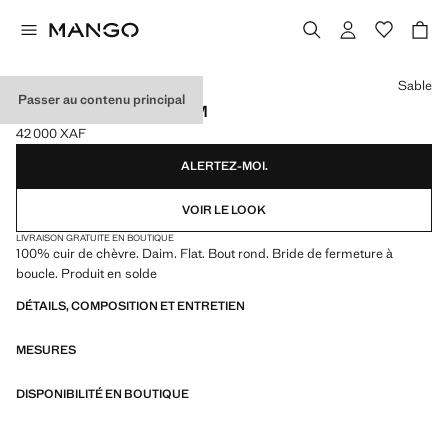
Choisissez une couleur
Sable
Passer au contenu principal
BALLERINES CUIR DAIM
42 000 XAF
Prix actuel [42 000 XAF ]
ALERTEZ-MOI.
VOIR LE LOOK
LIVRAISON GRATUITE EN BOUTIQUE
100% cuir de chèvre. Daim. Flat. Bout rond. Bride de fermeture à
boucle. Produit en solde
DÉTAILS, COMPOSITION ET ENTRETIEN
MESURES
DISPONIBILITÉ EN BOUTIQUE