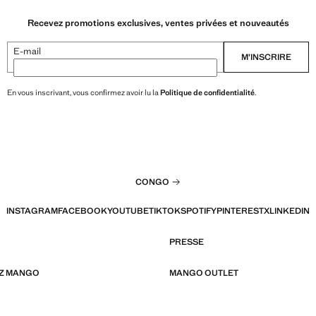
Recevez promotions exclusives, ventes privées et nouveautés
E-mail
M’INSCRIRE
En vous inscrivant, vous confirmez avoir lu la
Politique de confidentialité
.
CONGO
INSTAGRAM
FACEBOOK
YOUTUBE
TIKTOK
SPOTIFY
PINTEREST
X
LINKEDIN
PRESSE
EZ MANGO
MANGO OUTLET