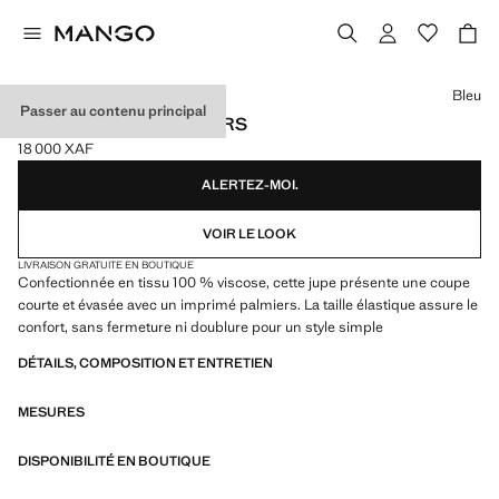
Choisissez une couleur
Bleu
Passer au contenu principal
JUPE IMPRIMÉ PALMIERS
18 000 XAF
Prix actuel [18 000 XAF ]
ALERTEZ-MOI.
VOIR LE LOOK
LIVRAISON GRATUITE EN BOUTIQUE
Confectionnée en tissu 100 % viscose, cette jupe présente une coupe
courte et évasée avec un imprimé palmiers. La taille élastique assure le
confort, sans fermeture ni doublure pour un style simple
DÉTAILS, COMPOSITION ET ENTRETIEN
MESURES
DISPONIBILITÉ EN BOUTIQUE