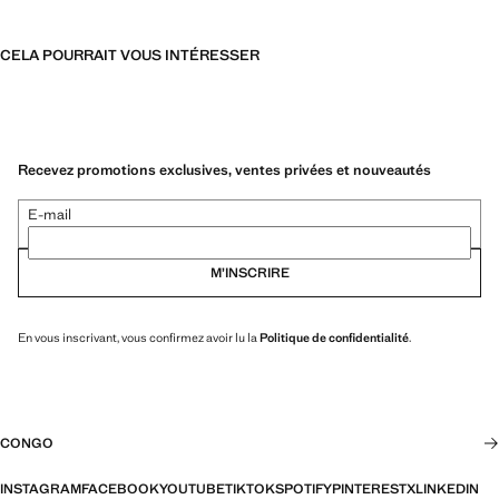
CELA POURRAIT VOUS INTÉRESSER
Recevez promotions exclusives, ventes privées et nouveautés
E-mail
M’INSCRIRE
En vous inscrivant, vous confirmez avoir lu la
Politique de confidentialité
.
CONGO
INSTAGRAM
FACEBOOK
YOUTUBE
TIKTOK
SPOTIFY
PINTEREST
X
LINKEDIN