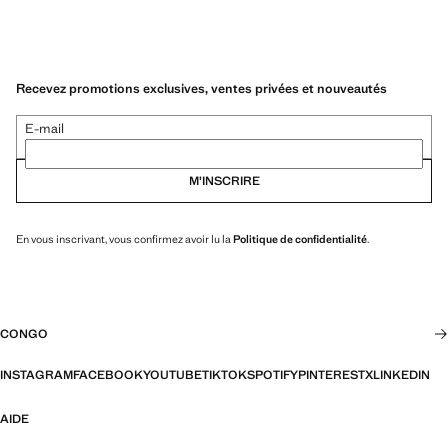
Recevez promotions exclusives, ventes privées et nouveautés
E-mail
M’INSCRIRE
En vous inscrivant, vous confirmez avoir lu la
Politique de confidentialité
.
CONGO
INSTAGRAM
FACEBOOK
YOUTUBE
TIKTOK
SPOTIFY
PINTEREST
X
LINKEDIN
AIDE