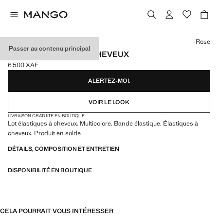
Choisissez une couleur
Rose
Passer au contenu principal
PACK ÉLASTIQUES À CHEVEUX
6 500 XAF
Prix actuel [6 500 XAF ]
ALERTEZ-MOI.
VOIR LE LOOK
LIVRAISON GRATUITE EN BOUTIQUE
Lot élastiques à cheveux. Multicolore. Bande élastique. Élastiques à
cheveux. Produit en solde
DÉTAILS, COMPOSITION ET ENTRETIEN
DISPONIBILITÉ EN BOUTIQUE
CELA POURRAIT VOUS INTÉRESSER