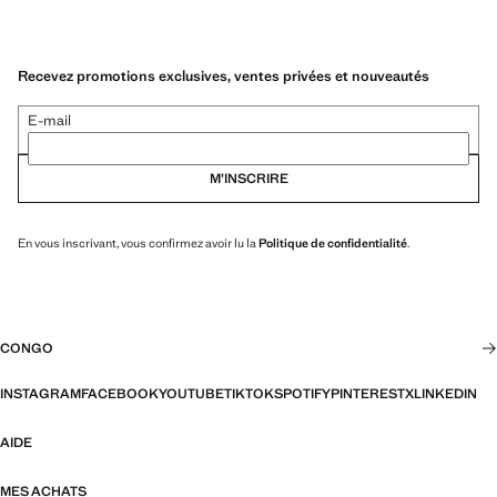
Recevez promotions exclusives, ventes privées et nouveautés
E-mail
M’INSCRIRE
En vous inscrivant, vous confirmez avoir lu la
Politique de confidentialité
.
CONGO
INSTAGRAM
FACEBOOK
YOUTUBE
TIKTOK
SPOTIFY
PINTEREST
X
LINKEDIN
AIDE
MES ACHATS