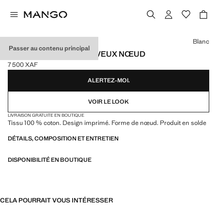
Choisissez une couleur
Blanc
Passer au contenu principal
ÉLASTIQUE POUR CHEVEUX NŒUD
7 500 XAF
Prix actuel [7 500 XAF ]
ALERTEZ-MOI.
VOIR LE LOOK
LIVRAISON GRATUITE EN BOUTIQUE
Tissu 100 % coton. Design imprimé. Forme de nœud. Produit en solde
DÉTAILS, COMPOSITION ET ENTRETIEN
DISPONIBILITÉ EN BOUTIQUE
CELA POURRAIT VOUS INTÉRESSER