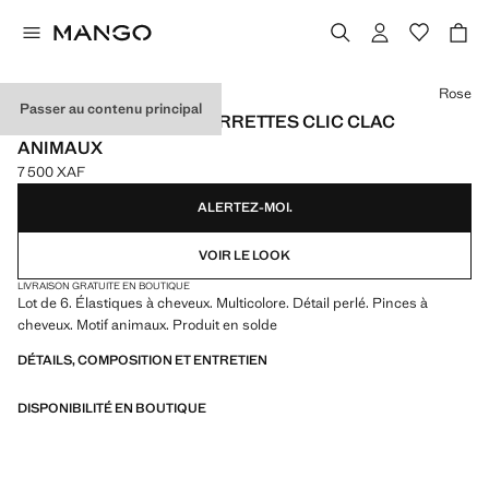
Choisissez une couleur
Rose
Passer au contenu principal
LOT ÉLASTIQUES ET BARRETTES CLIC CLAC
ANIMAUX
7 500 XAF
Prix actuel [7 500 XAF ]
ALERTEZ-MOI.
VOIR LE LOOK
LIVRAISON GRATUITE EN BOUTIQUE
Lot de 6. Élastiques à cheveux. Multicolore. Détail perlé. Pinces à
cheveux. Motif animaux. Produit en solde
DÉTAILS, COMPOSITION ET ENTRETIEN
DISPONIBILITÉ EN BOUTIQUE