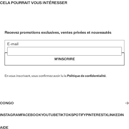
CELA POURRAIT VOUS INTÉRESSER
Recevez promotions exclusives, ventes privées et nouveautés
E-mail
M’INSCRIRE
En vous inscrivant, vous confirmez avoir lu la
Politique de confidentialité
.
CONGO
INSTAGRAM
FACEBOOK
YOUTUBE
TIKTOK
SPOTIFY
PINTEREST
X
LINKEDIN
AIDE