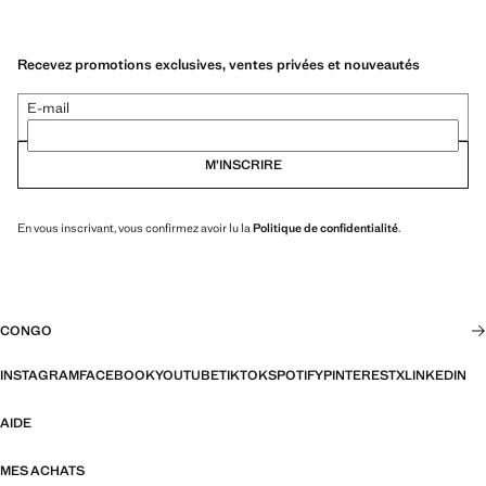
Recevez promotions exclusives, ventes privées et nouveautés
E-mail
M’INSCRIRE
En vous inscrivant, vous confirmez avoir lu la
Politique de confidentialité
.
CONGO
INSTAGRAM
FACEBOOK
YOUTUBE
TIKTOK
SPOTIFY
PINTEREST
X
LINKEDIN
AIDE
MES ACHATS