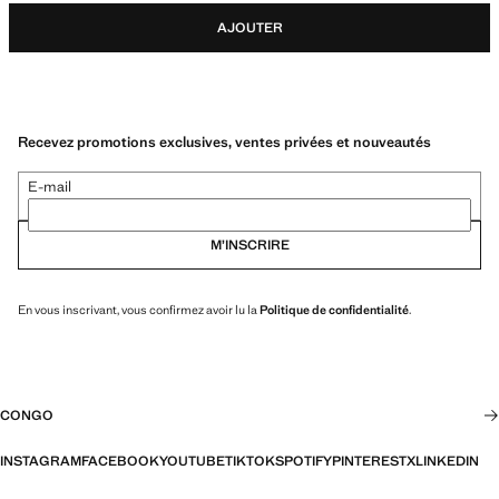
AJOUTER
Recevez promotions exclusives, ventes privées et nouveautés
E-mail
M’INSCRIRE
En vous inscrivant, vous confirmez avoir lu la
Politique de confidentialité
.
CONGO
INSTAGRAM
FACEBOOK
YOUTUBE
TIKTOK
SPOTIFY
PINTEREST
X
LINKEDIN