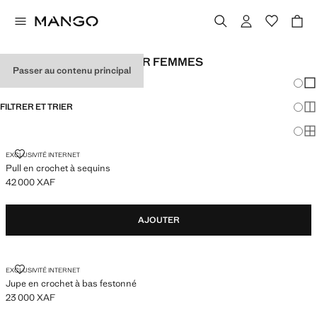
LOOKS DE FESTIVAL POUR FEMMES
Passer au contenu principal
Chang
Aff
FILTRER ET TRIER
Aff
Af
PULL EN CROCHET À SEQUINS
EXCLUSIVITÉ INTERNET
Pull en crochet à sequins
42 000 XAF
Prix actuel [42 000 XAF ]
AJOUTER
JUPE EN CROCHET À BAS FESTONNÉ
EXCLUSIVITÉ INTERNET
Jupe en crochet à bas festonné
23 000 XAF
Prix actuel [23 000 XAF ]