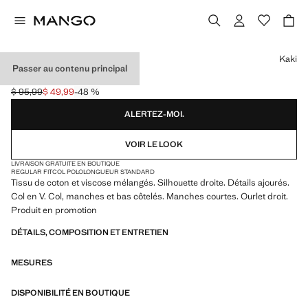
Choisissez une couleur
Kaki
Passer au contenu principal
POLO MAILLE CÔTELÉE
$ 95,99
$ 49,99
-48 %
Prix initial barré [$ 95,99 ]
Prix actuel [$ 49,99 ]
ALERTEZ-MOI.
VOIR LE LOOK
LIVRAISON GRATUITE EN BOUTIQUE
REGULAR FIT
COL POLO
LONGUEUR STANDARD
Tissu de coton et viscose mélangés. Silhouette droite. Détails ajourés.
Col en V. Col, manches et bas côtelés. Manches courtes. Ourlet droit.
Produit en promotion
DÉTAILS, COMPOSITION ET ENTRETIEN
MESURES
DISPONIBILITÉ EN BOUTIQUE