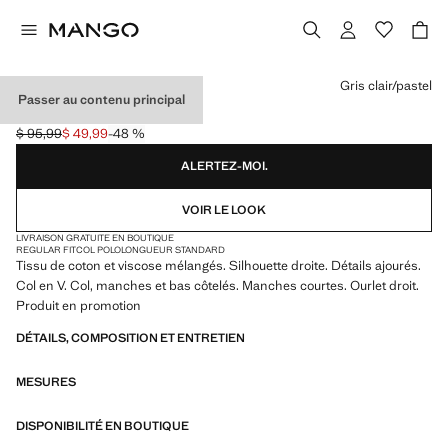
Choisissez une couleur
Gris clair/pastel
Passer au contenu principal
POLO MAILLE CÔTELÉE
$ 95,99
$ 49,99
-48 %
Prix initial barré [$ 95,99 ]
Prix actuel [$ 49,99 ]
ALERTEZ-MOI.
VOIR LE LOOK
LIVRAISON GRATUITE EN BOUTIQUE
REGULAR FIT
COL POLO
LONGUEUR STANDARD
Tissu de coton et viscose mélangés. Silhouette droite. Détails ajourés.
Col en V. Col, manches et bas côtelés. Manches courtes. Ourlet droit.
Produit en promotion
DÉTAILS, COMPOSITION ET ENTRETIEN
MESURES
DISPONIBILITÉ EN BOUTIQUE