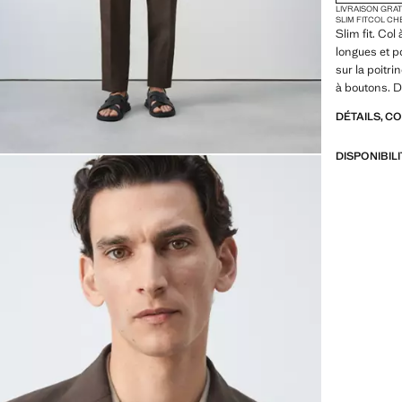
LIVRAISON GRA
SLIM FIT
COL CH
Slim fit. Co
longues et 
sur la poitr
à boutons. D
DÉTAILS, C
DISPONIBIL