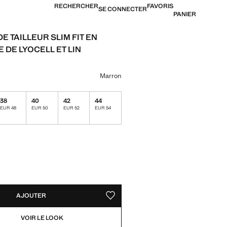
RECHERCHER
FAVORIS
SE CONNECTER
PANIER
E TAILLEUR SLIM FIT EN
 DE LYOCELL ET LIN
$ 349,99 ]
ne couleur
Marron
38
40
42
44
EUR 48
EUR 50
EUR 52
EUR 54
TÉS !
LE. JE LE VEUX !
AJOUTER
AJOUTER AUX FAVORIS
VOIR LE LOOK