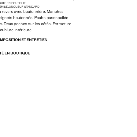
TUITE EN BOUTIQUE
EMISE
LONGUEUR STANDARD
l à revers avec boutonnière. Manches
poignets boutonnés. Poche passepoilée
ine. Deux poches sur les côtés. Fermeture
oublure intérieure
OMPOSITION ET ENTRETIEN
ITÉ EN BOUTIQUE