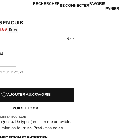
RECHERCHER
FAVORIS
SE CONNECTER
PANIER
 EN CUIR
9,99
-18 %
arré [$ 109,99 ]
$ 89,99 ]
ne couleur
Noir
M
ible. Je le veux !
Non disponible. Je le veux !
TÉS !
LE. JE LE VEUX !
AJOUTER AUX FAVORIS
VOIR LE LOOK
TUITE EN BOUTIQUE
agneau. De type gant. Lanière amovible.
imitation fourrure. Produit en solde
OMPOSITION ET ENTRETIEN