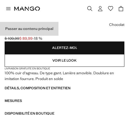
Choisissez une couleur
Chocolat
Passer au contenu principal
MOUFLES EN CUIR
$ 109,99
$ 89,99
-18 %
Prix initial barré [$ 109,99 ]
Prix actuel [$ 89,99 ]
ALERTEZ-MOI.
VOIR LE LOOK
LIVRAISON GRATUITE EN BOUTIQUE
100% cuir d'agneau. De type gant. Lanière amovible. Doublure en
imitation fourrure. Produit en solde
DÉTAILS, COMPOSITION ET ENTRETIEN
MESURES
DISPONIBILITÉ EN BOUTIQUE