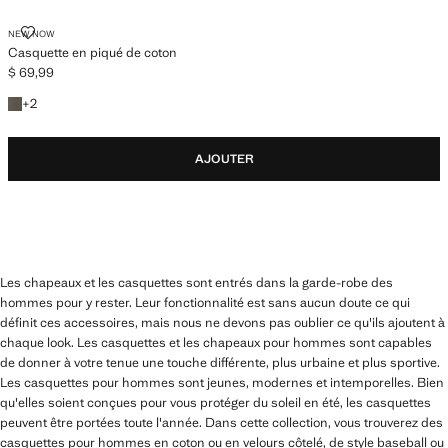
CASQUETTE EN PIQUÉ DE COTON
NEW NOW
Casquette en piqué de coton
$ 69,99
Prix actuel [$ 69,99 ]
+2 couleurs
+
2
AJOUTER
Les chapeaux et les casquettes sont entrés dans la garde-robe des
hommes pour y rester. Leur fonctionnalité est sans aucun doute ce qui
définit ces accessoires, mais nous ne devons pas oublier ce qu'ils ajoutent à
chaque look. Les casquettes et les chapeaux pour hommes sont capables
de donner à votre tenue une touche différente, plus urbaine et plus sportive.
Les casquettes pour hommes sont jeunes, modernes et intemporelles. Bien
qu'elles soient conçues pour vous protéger du soleil en été, les casquettes
peuvent être portées toute l'année. Dans cette collection, vous trouverez des
casquettes pour hommes en coton ou en velours côtelé, de style baseball ou