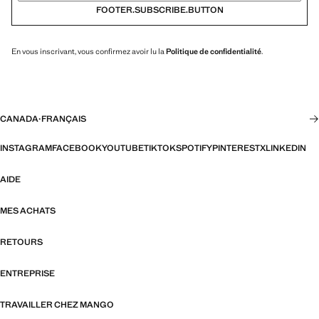
FOOTER.SUBSCRIBE.BUTTON
En vous inscrivant, vous confirmez avoir lu la
Politique de confidentialité
.
CANADA
·
FRANÇAIS
INSTAGRAM
FACEBOOK
YOUTUBE
TIKTOK
SPOTIFY
PINTEREST
X
LINKEDIN
AIDE
MES ACHATS
RETOURS
ENTREPRISE
TRAVAILLER CHEZ MANGO