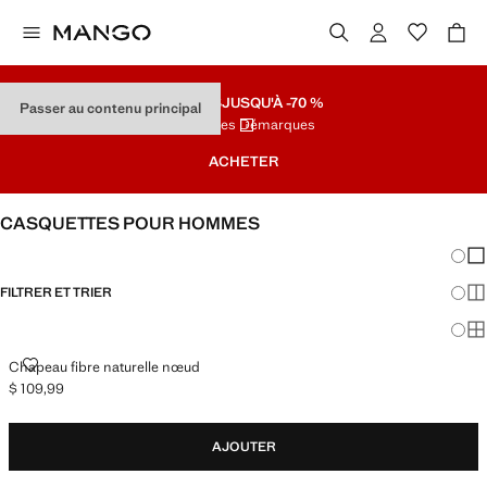
SOLDES
JUSQU'À -70 %
Passer au contenu principal
Dernières Démarques
ACHETER
CASQUETTES POUR HOMMES
Chang
Aff
FILTRER ET TRIER
Aff
Af
CHAPEAU FIBRE NATURELLE NŒUD
Chapeau fibre naturelle nœud
$ 109,99
Prix actuel [$ 109,99 ]
AJOUTER