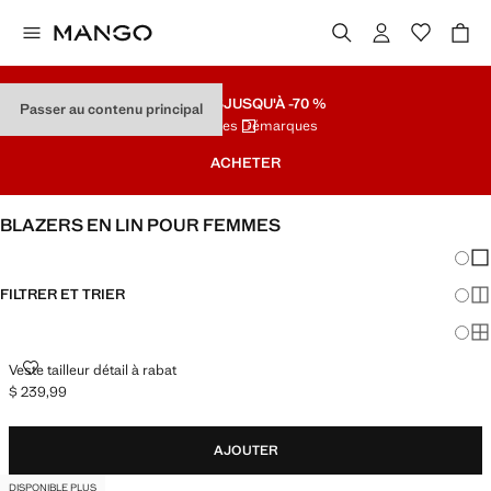
SOLDES
JUSQU'À -70 %
Passer au contenu principal
Dernières Démarques
ACHETER
BLAZERS EN LIN POUR FEMMES
Chang
Aff
FILTRER ET TRIER
Aff
Af
VESTE TAILLEUR DÉTAIL À RABAT
Veste tailleur détail à rabat
$ 239,99
Prix actuel [$ 239,99 ]
AJOUTER
DISPONIBLE PLUS