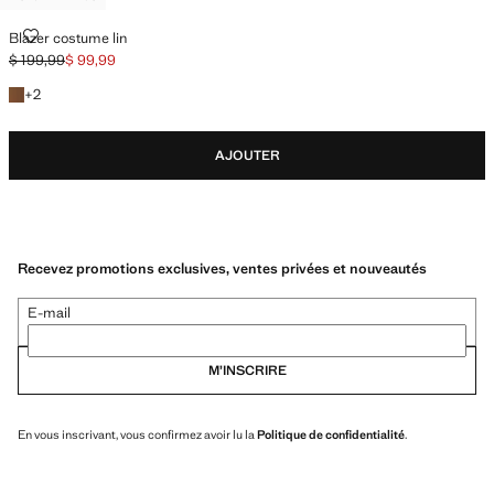
BLAZER COSTUME LIN
Blazer costume lin
$ 199,99
$ 99,99
Prix initial barré [$ 199,99 ]
Prix actuel [$ 99,99 ]
+2 couleurs
+
2
AJOUTER
Recevez promotions exclusives, ventes privées et nouveautés
E-mail
M’INSCRIRE
En vous inscrivant, vous confirmez avoir lu la
Politique de confidentialité
.