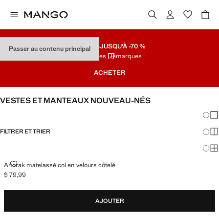
SOLDES
JUSQU'À -70 %
Passer au contenu principal
Dernières Démarques
ACHETER
VESTES ET MANTEAUX NOUVEAU-NÉS
Chang
Aff
FILTRER ET TRIER
Aff
Af
ANORAK MATELASSÉ COL EN VELOURS CÔTELÉ
Anorak matelassé col en velours côtelé
$ 79,99
Prix actuel [$ 79,99 ]
AJOUTER