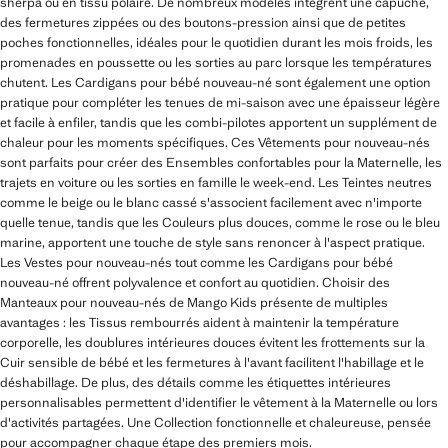
sherpa ou en tissu polaire. De nombreux modèles intègrent une capuche,
des fermetures zippées ou des boutons-pression ainsi que de petites
poches fonctionnelles, idéales pour le quotidien durant les mois froids, les
promenades en poussette ou les sorties au parc lorsque les températures
chutent. Les Cardigans pour bébé nouveau-né sont également une option
pratique pour compléter les tenues de mi-saison avec une épaisseur légère
et facile à enfiler, tandis que les combi-pilotes apportent un supplément de
chaleur pour les moments spécifiques. Ces Vêtements pour nouveau-nés
sont parfaits pour créer des Ensembles confortables pour la Maternelle, les
trajets en voiture ou les sorties en famille le week-end. Les Teintes neutres
comme le beige ou le blanc cassé s'associent facilement avec n'importe
quelle tenue, tandis que les Couleurs plus douces, comme le rose ou le bleu
marine, apportent une touche de style sans renoncer à l'aspect pratique.
Les Vestes pour nouveau-nés tout comme les Cardigans pour bébé
nouveau-né offrent polyvalence et confort au quotidien. Choisir des
Manteaux pour nouveau-nés de Mango Kids présente de multiples
avantages : les Tissus rembourrés aident à maintenir la température
corporelle, les doublures intérieures douces évitent les frottements sur la
Cuir sensible de bébé et les fermetures à l'avant facilitent l'habillage et le
déshabillage. De plus, des détails comme les étiquettes intérieures
personnalisables permettent d'identifier le vêtement à la Maternelle ou lors
d'activités partagées. Une Collection fonctionnelle et chaleureuse, pensée
pour accompagner chaque étape des premiers mois.