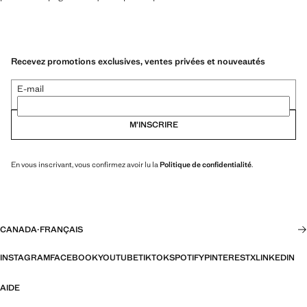
Recevez promotions exclusives, ventes privées et nouveautés
E-mail
M’INSCRIRE
En vous inscrivant, vous confirmez avoir lu la
Politique de confidentialité
.
CANADA
·
FRANÇAIS
INSTAGRAM
FACEBOOK
YOUTUBE
TIKTOK
SPOTIFY
PINTEREST
X
LINKEDIN
AIDE