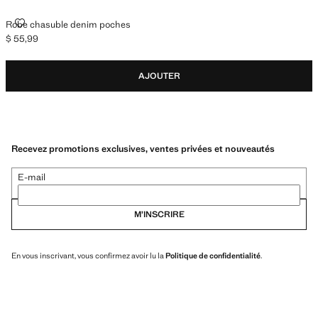
ROBE CHASUBLE DENIM POCHES
Robe chasuble denim poches
$ 55,99
Prix actuel [$ 55,99 ]
AJOUTER
Recevez promotions exclusives, ventes privées et nouveautés
E-mail
M’INSCRIRE
En vous inscrivant, vous confirmez avoir lu la
Politique de confidentialité
.