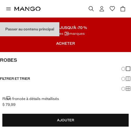
SOLDES
JUSQU'À -70 %
Passer au contenu principal
Dernières Démarques
ACHETER
ROBES
Chang
Aff
FILTRER ET TRIER
Aff
Af
ROBE FRONCÉE À DÉTAILS MÉTALLISÉS
Robe froncée à détails métallisés
$ 79,99
Prix actuel [$ 79,99 ]
AJOUTER