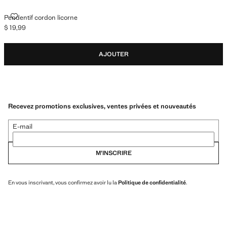
PENDENTIF CORDON LICORNE
Pendentif cordon licorne
$ 19,99
Prix actuel [$ 19,99 ]
AJOUTER
Recevez promotions exclusives, ventes privées et nouveautés
E-mail
M’INSCRIRE
En vous inscrivant, vous confirmez avoir lu la
Politique de confidentialité
.