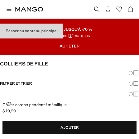
SOLDES
JUSQU'À -70 %
Passer au contenu principal
Dernières Démarques
ACHETER
COLLIERS DE FILLE
Chang
Aff
FILTRER ET TRIER
Aff
Af
COLLIER CORDON PENDENTIF MÉTALLIQUE
Collier cordon pendentif métallique
$ 19,99
Prix actuel [$ 19,99 ]
AJOUTER