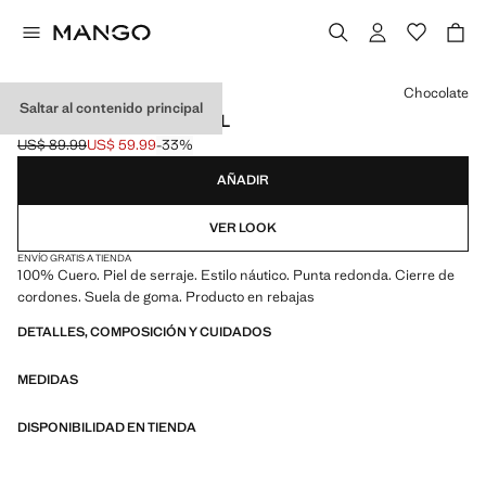
Selecciona un color
Chocolate
Saltar al contenido principal
MOCASÍN NÁUTICO PIEL
US$ 89.99
US$ 59.99
-33%
Precio inicial tachado [US$ 89.99 ]
Precio actual [US$ 59.99 ]
AÑADIR
VER LOOK
ENVÍO GRATIS A TIENDA
100% Cuero. Piel de serraje. Estilo náutico. Punta redonda. Cierre de
cordones. Suela de goma. Producto en rebajas
DETALLES, COMPOSICIÓN Y CUIDADOS
MEDIDAS
DISPONIBILIDAD EN TIENDA