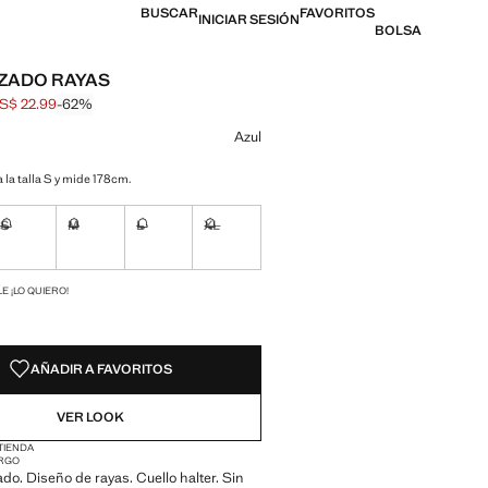
BUSCAR
FAVORITOS
INICIAR SESIÓN
BOLSA
ZADO RAYAS
S$ 22.99
-62%
al tachado [US$ 59.99 ]
l [US$ 22.99 ]
n color
Azul
 la talla S y mide 178cm.
S
M
L
XL
ble ¡Lo quiero!
No disponible ¡Lo quiero!
No disponible ¡Lo quiero!
No disponible ¡Lo quiero!
No disponible ¡Lo quiero!
ADES!
E ¡LO QUIERO!
AÑADIR A FAVORITOS
VER LOOK
 TIENDA
RGO
do. Diseño de rayas. Cuello halter. Sin