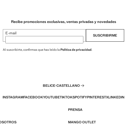
Recibe promociones exclusivas, ventas privadas y novedades
E-mail
SUSCRIBIRME
Al suscribirte, confirmas que has leído la
Política de privacidad
.
BELICE
·
CASTELLANO
INSTAGRAM
FACEBOOK
YOUTUBE
TIKTOK
SPOTIFY
PINTEREST
X
LINKEDIN
PRENSA
NOSOTROS
MANGO OUTLET