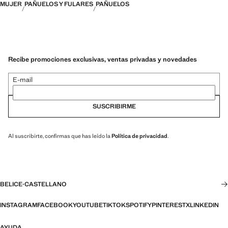
MUJER
PAÑUELOS Y FULARES
PAÑUELOS
Recibe promociones exclusivas, ventas privadas y novedades
E-mail
SUSCRIBIRME
Al suscribirte, confirmas que has leído la
Política de privacidad
.
BELICE
·
CASTELLANO
INSTAGRAM
FACEBOOK
YOUTUBE
TIKTOK
SPOTIFY
PINTEREST
X
LINKEDIN
AYUDA