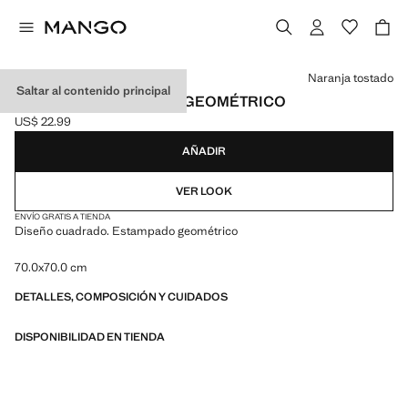
Selecciona un color
Naranja tostado
Saltar al contenido principal
PAÑUELO ESTAMPADO GEOMÉTRICO
US$ 22.99
Precio actual [US$ 22.99 ]
AÑADIR
VER LOOK
ENVÍO GRATIS A TIENDA
Diseño cuadrado. Estampado geométrico
70.0x70.0 cm
DETALLES, COMPOSICIÓN Y CUIDADOS
DISPONIBILIDAD EN TIENDA