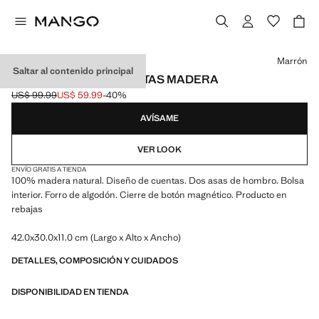
Selecciona un color
Marrón
Saltar al contenido principal
BOLSO HOMBRO CUENTAS MADERA
US$ 99.99
US$ 59.99
-40%
Precio inicial tachado [US$ 99.99 ]
Precio actual [US$ 59.99 ]
AVÍSAME
VER LOOK
ENVÍO GRATIS A TIENDA
100% madera natural. Diseño de cuentas. Dos asas de hombro. Bolsa
interior. Forro de algodón. Cierre de botón magnético. Producto en
rebajas
42.0x30.0x11.0 cm (Largo x Alto x Ancho)
DETALLES, COMPOSICIÓN Y CUIDADOS
DISPONIBILIDAD EN TIENDA