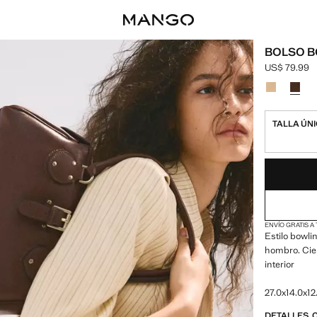
BOLSO B
US$ 79.99
Precio actua
Selecciona u
TALLA ÚN
¡ÚLTIMAS UNID
NO DISPONIBL
ENVÍO GRATIS A
Estilo bowl
hombro. Cier
interior
27.0x14.0x12
DETALLES, 