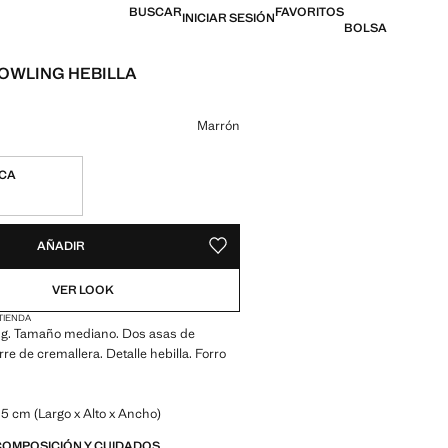
BUSCAR
FAVORITOS
INICIAR SESIÓN
BOLSA
OWLING HEBILLA
l [US$ 79.99 ]
n color
Marrón
ICA
ADES!
E ¡LO QUIERO!
AÑADIR
GUARDAR COMO FAVORITO
VER LOOK
 TIENDA
ing. Tamaño mediano. Dos asas de
re de cremallera. Detalle hebilla. Forro
.5 cm (Largo x Alto x Ancho)
COMPOSICIÓN Y CUIDADOS