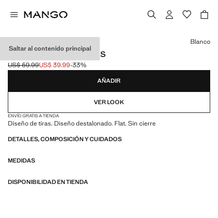
Selecciona un color
Blanco
Saltar al contenido principal
SANDALIAS PLAYA TIRAS
US$ 59.99
US$ 39.99
-33%
Precio inicial tachado [US$ 59.99 ]
Precio actual [US$ 39.99 ]
AÑADIR
VER LOOK
ENVÍO GRATIS A TIENDA
Diseño de tiras. Diseño destalonado. Flat. Sin cierre
DETALLES, COMPOSICIÓN Y CUIDADOS
MEDIDAS
DISPONIBILIDAD EN TIENDA