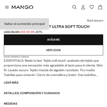
Selecciona un color
Azul oscuro
Saltar al contenido principal
JEANS PATRICK SLIM FIT ULTRA SOFT TOUCH
US$ 99.99
US$ 59.99
-40%
Precio inicial tachado [US$ 99.99 ]
Precio actual [US$ 59.99 ]
AVÍSAME
VER LOOK
ENVÍO GRATIS A TIENDA
ESSENTIALS: Made to last. Tejido soft touch: acabado del tejido que
proporciona una sensación más agradable al tacto para el cliente. Slim
fit. Lavado oscuro. Tejido mezcla de algodón reciclado. Tiro medio.
Trabillas para cinturón. Cierre de cremallera y botón. Dos bolsillos
laterales. Bolsillo portamonedas. Dos bolsillos de parche en la parte
LEER MÁS
posterior. Estilo tejano vaquero
DETALLES, COMPOSICIÓN Y CUIDADOS
MEDIDAS