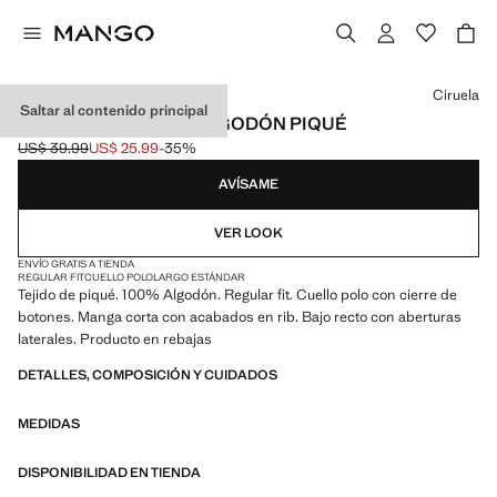
Selecciona un color
Ciruela
Saltar al contenido principal
POLO REGULAR FIT ALGODÓN PIQUÉ
US$ 39.99
US$ 25.99
-35%
Precio inicial tachado [US$ 39.99 ]
Precio actual [US$ 25.99 ]
AVÍSAME
VER LOOK
ENVÍO GRATIS A TIENDA
REGULAR FIT
CUELLO POLO
LARGO ESTÁNDAR
Tejido de piqué. 100% Algodón. Regular fit. Cuello polo con cierre de
botones. Manga corta con acabados en rib. Bajo recto con aberturas
laterales. Producto en rebajas
DETALLES, COMPOSICIÓN Y CUIDADOS
MEDIDAS
DISPONIBILIDAD EN TIENDA