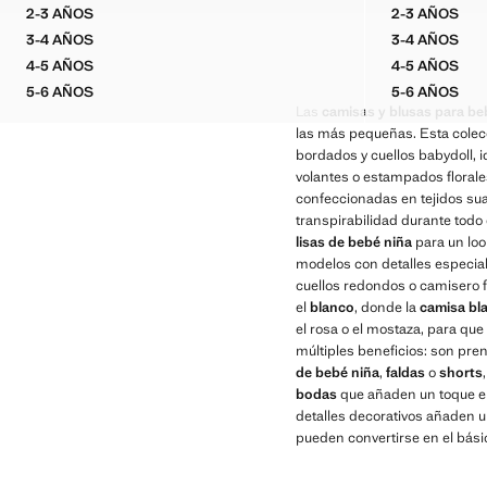
2-3 AÑOS
2-3 AÑOS
CAMISETA ALGODÓN FLORES BORDADAS
BLUSA R
3-4 AÑOS
3-4 AÑOS
CAMISETA ALGODÓN FLORES BORDADAS
BLUSA R
4-5 AÑOS
4-5 AÑOS
CAMISETA ALGODÓN FLORES BORDADAS
BLUSA R
5-6 AÑOS
5-6 AÑOS
CAMISETA ALGODÓN FLORES BORDADAS
BLUSA R
Las
camisas y blusas para be
las más pequeñas. Esta colec
bordados y cuellos babydoll, 
volantes o estampados florales
confeccionadas en tejidos su
transpirabilidad durante todo 
lisas de bebé niña
para un loo
modelos con detalles especi
cuellos redondos o camisero fa
el
blanco
, donde la
camisa bl
el rosa o el mostaza, para qu
múltiples beneficios: son pre
de bebé niña
,
faldas
o
shorts
bodas
que añaden un toque ele
detalles decorativos añaden 
pueden convertirse en el bási