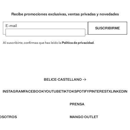
Recibe promociones exclusivas, ventas privadas y novedades
E-mail
SUSCRIBIRME
Al suscribirte, confirmas que has leído la
Política de privacidad
.
BELICE
·
CASTELLANO
INSTAGRAM
FACEBOOK
YOUTUBE
TIKTOK
SPOTIFY
PINTEREST
X
LINKEDIN
PRENSA
NOSOTROS
MANGO OUTLET