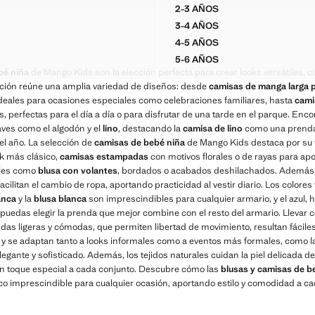
2-3 AÑOS
AYAS VOLANTE
CAMISETA ALGODÓN BOR
3-4 AÑOS
AYAS VOLANTE
CAMISETA ALGODÓN BOR
4-5 AÑOS
AYAS VOLANTE
CAMISETA ALGODÓN BOR
5-6 AÑOS
AYAS VOLANTE
CAMISETA ALGODÓN BOR
bé niña
de Mango Kids son la elección perfecta para crear looks versátiles, c
ción reúne una amplia variedad de diseños: desde
camisas de manga larga 
ideales para ocasiones especiales como celebraciones familiares, hasta
cami
, perfectas para el día a día o para disfrutar de una tarde en el parque. Enc
aves como el algodón y el
lino
, destacando la
camisa de lino
como una prenda 
el año. La selección de
camisas de bebé niña
de Mango Kids destaca por su v
k más clásico,
camisas estampadas
con motivos florales o de rayas para apor
ales como
blusa con volantes
, bordados o acabados deshilachados. Además, l
cilitan el cambio de ropa, aportando practicidad al vestir diario. Los color
anca
y la
blusa blanca
son imprescindibles para cualquier armario, y el azul,
e puedas elegir la prenda que mejor combine con el resto del armario. Llevar 
ndas ligeras y cómodas, que permiten libertad de movimiento, resultan fácil
, y se adaptan tanto a looks informales como a eventos más formales, como 
gante y sofisticado. Además, los tejidos naturales cuidan la piel delicada de
un toque especial a cada conjunto. Descubre cómo las
blusas y camisas de b
co imprescindible para cualquier ocasión, aportando estilo y comodidad a c