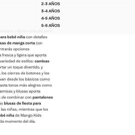
2-3 AÑOS
DADO FLORAL
BLUSA GASA ALGODÓN BORDADA
3-4 AÑOS
DADO FLORAL
BLUSA GASA ALGODÓN BORDADA
4-5 AÑOS
DADO FLORAL
BLUSA GASA ALGODÓN BORDADA
5-6 AÑOS
DADO FLORAL
BLUSA GASA ALGODÓN BORDADA
ómodos y llenos de estilo para
para bebé niña
con detalles
sas de manga corta
con
ontrarás opciones
fresca y ligera que aporta
ariedad de estilos:
camisas
tar un toque divertido, y
os cierres de botones y los
es van desde los básicos como
 hasta tonos más alegres como
camisas y blusas aporta
es de combinar con
pantalones
las
blusas de fiesta para
 las niñas, mientras que los
ebé niña
de Mango Kids
ada momento del día.