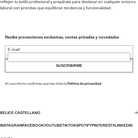
reflejen tu estilo profesional y prepárate para destacar en cualquier entorno
laboral con prendas que equilibran tendencia y funcionalidad.
Recibe promociones exclusivas, ventas privadas y novedades
E-mail
SUSCRIBIRME
Al suscribirte, confirmas que has leído la
Política de privacidad
.
BELICE
·
CASTELLANO
INSTAGRAM
FACEBOOK
YOUTUBE
TIKTOK
SPOTIFY
PINTEREST
X
LINKEDIN