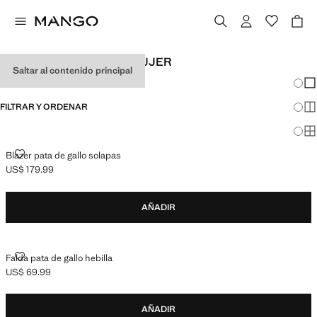
LOOKS DE OFICINA DE MUJER
Saltar al contenido principal
Cambi
Mos
FILTRAR Y ORDENAR
Mos
Mos
BLAZER PATA DE GALLO SOLAPAS
Blazer pata de gallo solapas
US$ 179.99
Precio actual [US$ 179.99 ]
AÑADIR
FALDA PATA DE GALLO HEBILLA
Falda pata de gallo hebilla
US$ 69.99
Precio actual [US$ 69.99 ]
AÑADIR