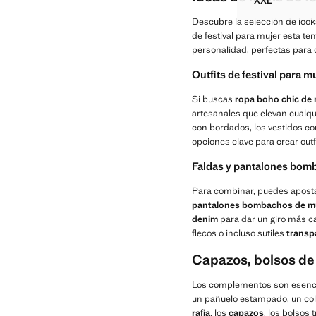
XXL
PANTALÓN
Descubre la selección de look
de festival para mujer esta t
personalidad, perfectas para 
Outfits de festival para 
Si buscas
ropa boho chic de 
artesanales que elevan cualqui
con bordados, los vestidos con
opciones clave para crear outfi
Faldas y pantalones bomba
Para combinar, puedes aposta
pantalones bombachos de m
denim
para dar un giro más ca
flecos o incluso sutiles
transp
Capazos, bolsos de r
Los complementos son esencia
un pañuelo estampado, un col
rafia
, los
capazos
, los bolsos 