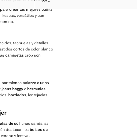
XXL
LORIOS ESPALDA
VESTIDO CROCHET BAJO FESTONEADO
ara crear tus mejores outfits
rescas, versátiles y con
emenino.
ncidos, tachuelas y detalles
vestidos cortos de color blanco
las camisetas crop son
s pantalones palazzo o unos
r
jeans baggy
o
bermudas
rios,
bordados
, lentejuelas,
jer
afas de sol
, unas sandalias,
ién destacan los
bolsos de
verano y festival.