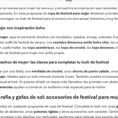
XXL
 BOMBACHO TEXTURA
TOP TEXTURA DETALLE ABA
s de festival para mujer de MANGO y encuentra la inspiración que necesitas p
emporada. En esta propuesta de
ropa de festival para mujer
destacan prendas f
conseguir un look de festival para el verano con aire actual, bohemio y muy f
mujer con inspiración boho
mujer
, aquí encontrarás diseños con bordados, calados, encaje, volantes, fru
er outfit de festival de verano. Los
vestidos ibicencos estilo boho chic
, los 
 cuello halter, los
tops asimétricos
, los
tops de croché
, los
tops lenceros
o 
ts de festival para mujer con estilo propio.
chos de mujer: las claves para completar tu look de festival
r por una falda, una
minifalda de croché
, unos
shorts de punto calado
, uno
ujer
, ideales para un look cómodo durante horas. También puedes incorpora
sual al look. Si quieres añadir un toque más llamativo, las prendas con abalo
arencias
ayudan a construir un estilismo más especial para la noche.
afia y gafas de sol: accesorios de festival para mu
les en cualquier propuesta de ropa de festival. Completa tu look con unas
g
lar de abalorios, unas
pulseras rígidas
y otros accesorios con carácter. Tamb
trenzados o los diseños con tachuelas, perfectos para reforzar ese espíritu de 