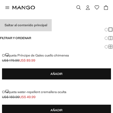
PERFORMANCE
Saltar al contenido principal
Cambi
Mos
FILTRAR Y ORDENAR
Mos
Mos
CHAQUETA PRÍNCIPE DE GALES CUELLO CHIMENEA
Chaqueta Príncipe de Gales cuello chimenea
US$ 179.99
US$ 89.99
Precio inicial tachado [US$ 179.99 ]
Precio actual [US$ 89.99 ]
AÑADIR
CHAQUETA WATER-REPELLENT CREMALLERA OCULTA
Chaqueta water-repellent cremallera oculta
US$ 159.99
US$ 49.99
Precio inicial tachado [US$ 159.99 ]
Precio actual [US$ 49.99 ]
AÑADIR