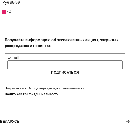
Руб 99,99
Текущая цена [Руб 99,99 ]
Фуксия
+2 цвета
+
2
Получайте информацию об эксклюзивных акциях, закрытых
распродажах и новинках
E-mail
ПОДПИСАТЬСЯ
Подписываясь, Вы подтверждаете, что ознакомились с
Политикой конфиденциальности
.
БЕЛАРУСЬ