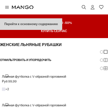
РАСПРОДАЖА
ДO -50%
Перейти к основному содержанию
КУПИТЬ СЕЙЧАС
ЖЕНСКИЕ ЛЬНЯНЫЕ РУБАШКИ
Измен
По
ОТФИЛЬТРОВАТЬ И УПОРЯДОЧИТЬ
По
ДОСТУПНО PLUS
По
ЛЬНЯНАЯ ФУТБОЛКА С V-ОБРАЗНОЙ ГОРЛОВИНОЙ
Льняная футболка с V-образной горловиной
Руб 99,99
Текущая цена [Руб 99,99 ]
Белый
+2 цвета
+
2
ЛЬНЯНАЯ ФУТБОЛКА С V-ОБРАЗНОЙ ГОРЛОВИНОЙ
Льняная футболка с V-образной горловиной